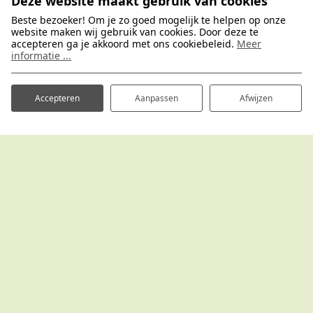
Deze website maakt gebruik van cookies
Beste bezoeker! Om je zo goed mogelijk te helpen op onze
website maken wij gebruik van cookies. Door deze te
accepteren ga je akkoord met ons cookiebeleid.
Meer
informatie ...
Ontdek alle Poelman vakantieparken
Accepteren
Aanpassen
Afwijzen
Gastvrij en goed verzorgde vakantieparken op
de mooiste plekjes van Nederland.
Vakantiepark Hertenhorst
Kaapbergweg 45
7361 TG Beekbergen