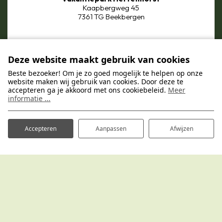
Kaapbergweg 45
7361 TG Beekbergen
Deze website maakt gebruik van cookies
Beste bezoeker! Om je zo goed mogelijk te helpen op onze
website maken wij gebruik van cookies. Door deze te
accepteren ga je akkoord met ons cookiebeleid.
Meer
Vakantiepark Bronckhorst
informatie ...
Handwijzersdijk 4
7255 MJ Hengelo (GLD)
Accepteren
Aanpassen
Afwijzen
Vakantiepark Bergsehaak
Scholtenhagenweg 42
7481 VP Haaksbergen